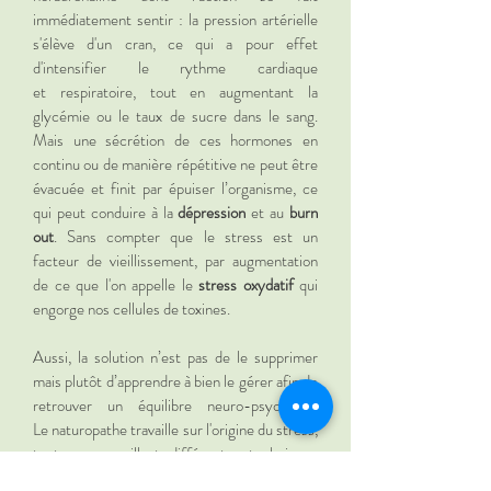
immédiatement sentir : la pression artérielle
s'élève d'un cran, ce qui a pour effet
d'intensifier le rythme cardiaque
et respiratoire, tout en augmentant la
glycémie ou le taux de sucre dans le sang.
Mais une sécrétion de ces hormones en
continu ou de manière répétitive ne peut être
évacuée et finit par épuiser l’organisme, ce
qui peut conduire à la
dépression
et au
burn
out
. Sans compter que le stress est un
facteur de vieillissement, par augmentation
de ce que l'on appelle le
stress oxydatif
qui
engorge nos cellules de toxines.
Aussi, la solution n’est pas de le supprimer
mais plutôt d’apprendre à bien le gérer afin de
retrouver un équilibre neuro-psychique.
Le naturopathe travaille sur l'origine du stress,
tout en conseillant différentes techniques
afin que l'organisme retrouve sa vitalité